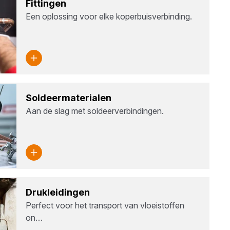
Fit­tin­gen
Een oplossing voor elke koperbuisverbinding.
Sol­deer­ma­te­ri­a­len
Aan de slag met soldeerverbindingen.
Druk­lei­din­gen
Perfect voor het transport van vloeistoffen
on…