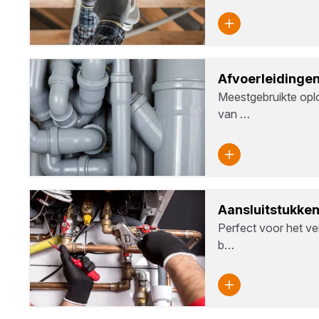
Afvoer­lei­din­ge
Meestgebruikte opl
van …
Aan­sluit­stuk­ke
Perfect voor het ve
b…