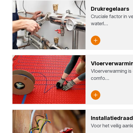
Druk­re­ge­laars
Cruciale factor in 
waterl…
Vloer­ver­war­mi
Vloerverwarming is 
comfo…
Instal­la­tie­draad
Voor het veilig aan