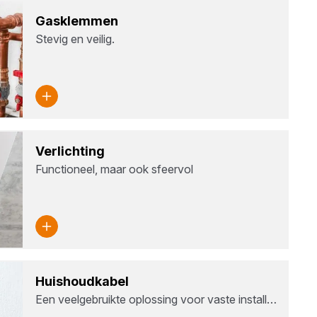
Gas­klem­men
Stevig en veilig.
Ver­lich­ting
Functioneel, maar ook sfeervol
Huis­houd­ka­bel
Een veelgebruikte oplossing voor vaste install…