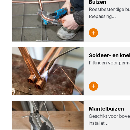
Bui­zen
Roestbestendige bu
toepassing…
Sol­deer- en knel­
Fittingen voor perm
Man­tel­bui­zen
Geschikt voor bov
installat…