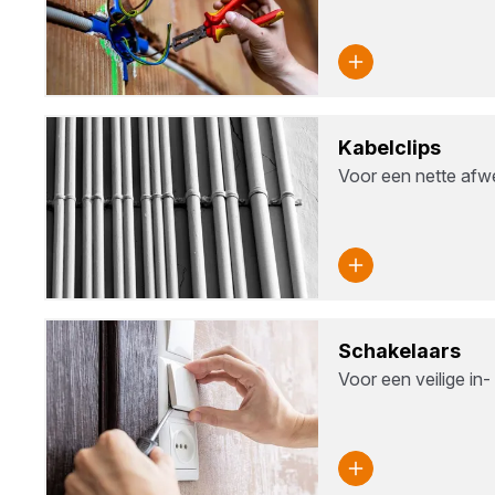
Kabel­clips
Voor een nette afw
Scha­ke­laars
Voor een veilige in-