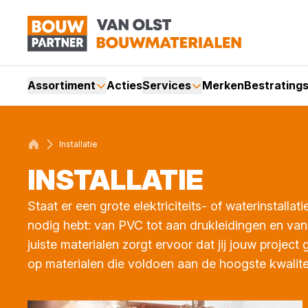
Assortiment
Acties
Services
Merken
Bestrating
Installatie
INSTAL­LA­TIE
Staat er een grote elektriciteits- of waterinstallat
nodig hebt: van PVC tot aan drukleidingen en van
juiste materialen zorgt ervoor dat jij jouw project
op materialen die voldoen aan de hoogste kwalit