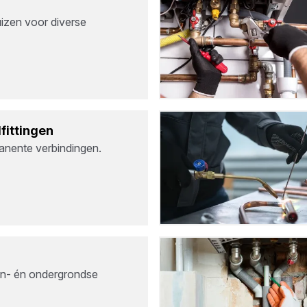
izen voor diverse
fit­tin­gen
anente verbindingen.
en- én ondergrondse