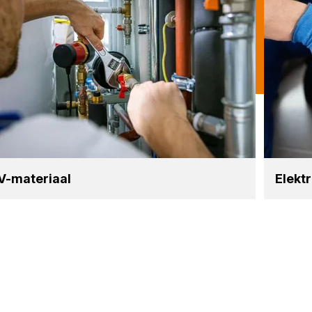
V-mate­ri­aal
Elek­t