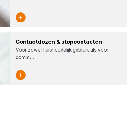
Con­tact­do­zen
&
stop­con­tac­ten
Voor zowel huishoudelijk gebruik als voor
comm…