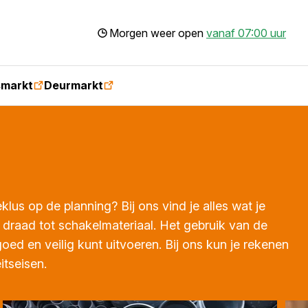
Morgen weer open
vanaf 07:00 uur
smarkt
Deurmarkt
ieklus op de planning? Bij ons vind je alles wat je
 draad tot schakelmateriaal. Het gebruik van de
 goed en veilig kunt uitvoeren. Bij ons kun je rekenen
eitseisen.