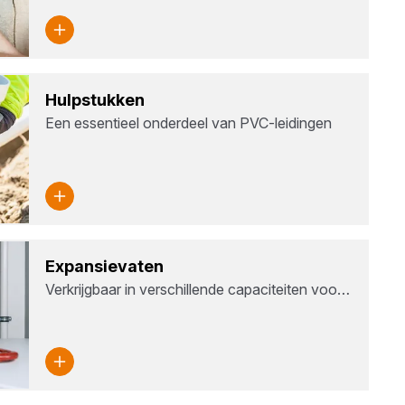
Hulp­stuk­ken
Een essentieel onderdeel van PVC-leidingen
Expan­sie­va­ten
Verkrijgbaar in verschillende capaciteiten voo…