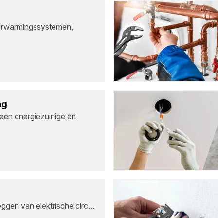
verwarmingssystemen,
ng
een energiezuinige en
leggen van elektrische circ…