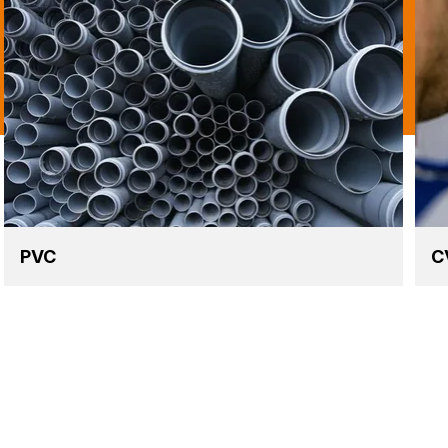
PVC
C