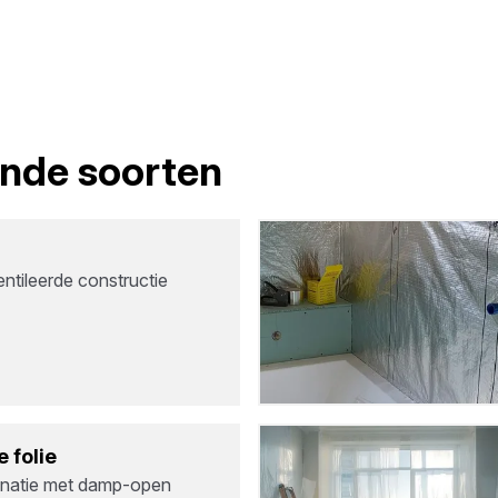
lende soorten
ntileerde constructie
 folie
inatie met damp-open