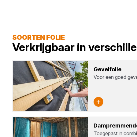
SOORTEN FOLIE
Verkrijgbaar in verschil
Gevelf­olie
Voor een goed geve
Dam­p­rem­men­de
Toegepast in comb