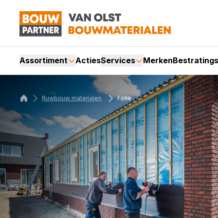
Assortiment
Acties
Services
Merken
Bestrating
Ruwbouw materialen
Folie