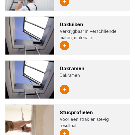
Dak­lui­ken
Verkrijgbaar in verschillende
maten, materiale…
Dak­ra­men
Dakramen
Stuc­pro­fie­len
Voor een strak en stevig
resultaat