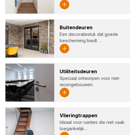
Bui­ten­deu­ren
Een decoratiestuk dat goede
bescherming biedt …
Uti­li­teits­deu­ren
Speciaal ontworpen voor niet-
woongebouwen.
Vlie­ring­trap­pen
Ideaal voor ruimtes die niet vaak
toegankelijk…