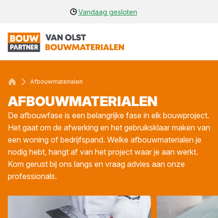
Vandaag gesloten
Afbouwmaterialen
AFBOUW­MA­TE­RI­A­LEN
De afbouwfase is een belangrijke fase in elk bouwproject.
Het gaat om de afwerking en het gebruiksklaar maken van
een woning of bedrijfspand. Welke afbouwmaterialen je
nodig hebt, hangt af van het project waar je aan werkt.
Kom gerust bij ons langs en vraag advies aan onze
professionals.