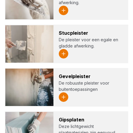
afwerking.
Stuc­pleis­ter
De pleister voor een egale en
gladde afwerking.
Gevel­pleis­ter
De robuuste pleister voor
buitentoepassingen
Gips­pla­ten
Deze lichtgewicht
plaatmaterialen zijn eenvoud…