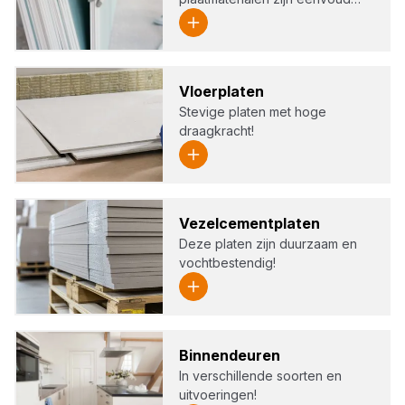
Vloer­pla­ten
Stevige platen met hoge
draagkracht!
Vezel­ce­ment­pla­ten
Deze platen zijn duurzaam en
vochtbestendig!
Bin­nen­deu­ren
In verschillende soorten en
uitvoeringen!