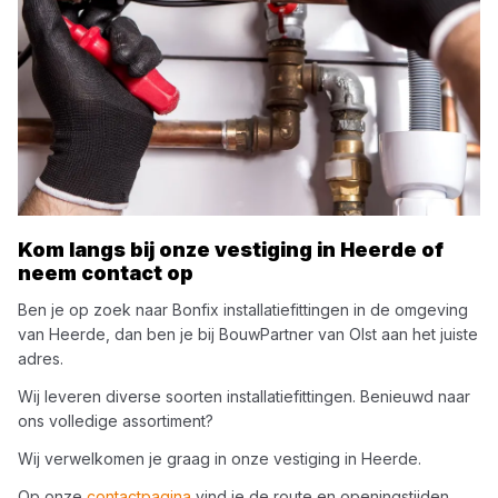
Kom langs bij onze vestiging in
Heerde
of
neem contact op
Ben je op zoek naar
Bonfix
installatiefittingen
in de omgeving
van
Heerde
, dan ben je bij
BouwPartner van Olst
aan het juiste
adres.
Wij leveren diverse soorten
installatiefittingen
. Benieuwd naar
ons volledige assortiment?
Wij verwelkomen je graag in onze vestiging in
Heerde
.
Op onze
contactpagina
vind je de route en openingstijden.