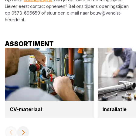
Liever eerst contact opnemen? Bel ons tijdens openingstijden
op
0578-696659
of stuur een e-mail naar
bouw@vanolst-
heerde.nl
.
ASSORTIMENT
CV-mate­ri­aal
Instal­la­tie