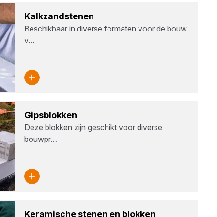
Kalk­zand­ste­nen
Beschikbaar in diverse formaten voor de bouw
v…
Gips­blok­ken
Deze blokken zijn geschikt voor diverse
bouwpr…
Kera­mi­sche ste­nen en blok­ken