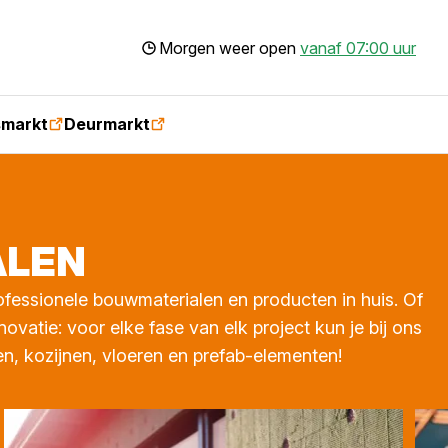
Morgen weer open
vanaf 07:00 uur
smarkt
Deurmarkt
­LEN
fessionele bouwmaterialen en producten in huis. Of
atie: voor elke fase van elk project kun je bij ons
en, kozijnen, vloeren en prefab-elementen!