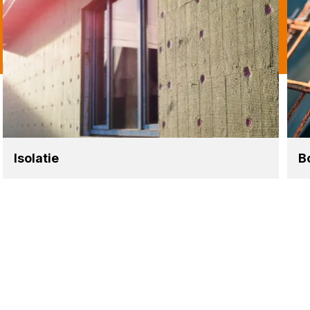
Iso­la­tie
B