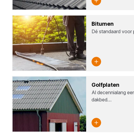
Bitu­men
Dé standaard voor p
Golf­pla­ten
Al decennialang ee
dakbed…