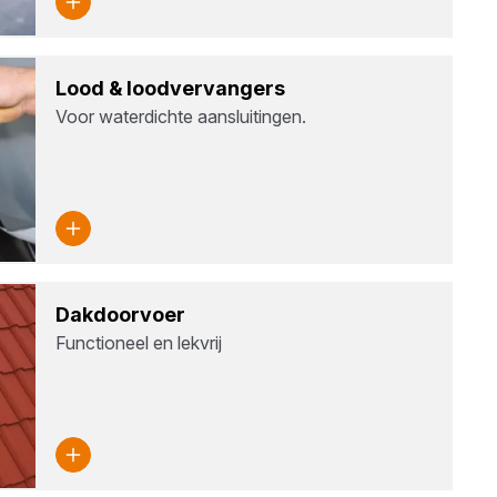
Lood
&
lood­ver­van­gers
Voor waterdichte aansluitingen.
Dak­door­voer
Functioneel en lekvrij