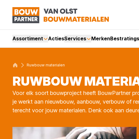
Assortiment
Acties
Services
Merken
Bestrating
Ruwbouw materialen
RUW­BOUW MATE­RI­A
Voor elk soort bouwproject heeft BouwPartner pro
je werkt aan nieuwbouw, aanbouw, verbouw of renov
terecht voor jouw materialen. Denk ook aan deur