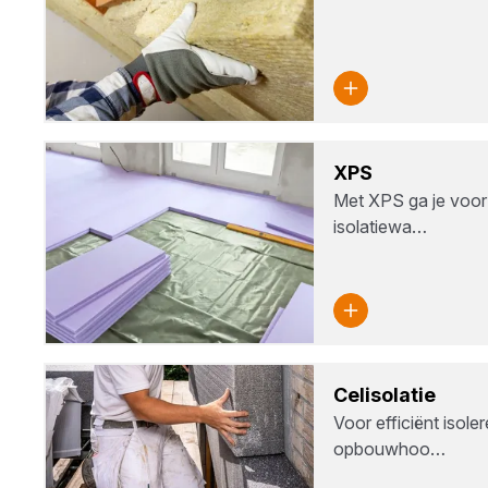
XPS
Met XPS ga je voo
isolatiewa…
Cel­iso­la­tie
Voor efficiënt isole
opbouwhoo…