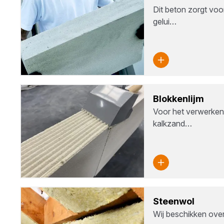
Dit beton zorgt vo
gelui…
Blok­ken­lijm
Voor het verwerken
kalkzand…
Steen­wol
Wij beschikken over