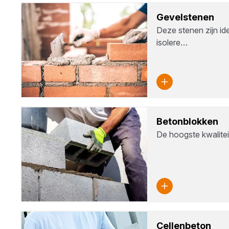
Gevel­ste­nen
Deze stenen zijn id
isolere…
Beton­blok­ken
De hoogste kwaliteit
Cel­len­be­ton