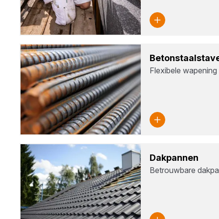
Beton­staal­sta­v
Flexibele wapening
Dak­pan­nen
Betrouwbare dakpa