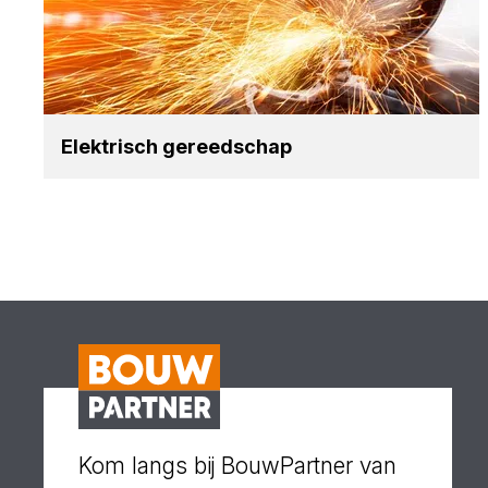
Elek­trisch gereed­schap
Kom langs bij BouwPartner van