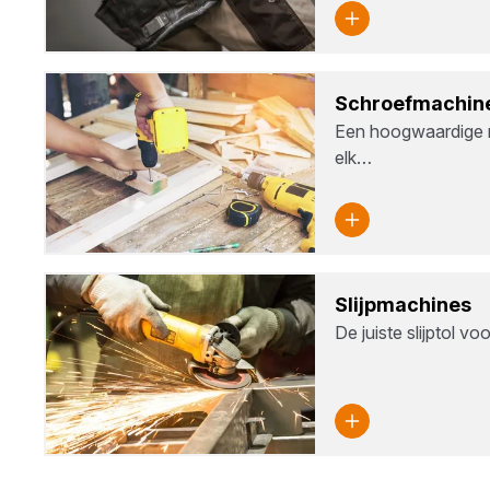
Schroef­ma­chi­n
Een hoogwaardige 
elk…
Slijp­ma­chi­nes
De juiste slijptol vo