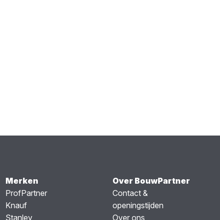
Merken
Over BouwPartner
ProfPartner
Contact &
Knauf
openingstijden
Stanley
Over ons