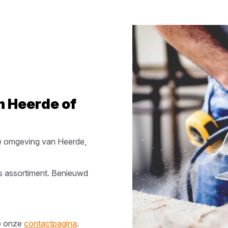
in
Heerde
of
e omgeving van
Heerde
,
s assortiment. Benieuwd
op onze
contactpagina
.