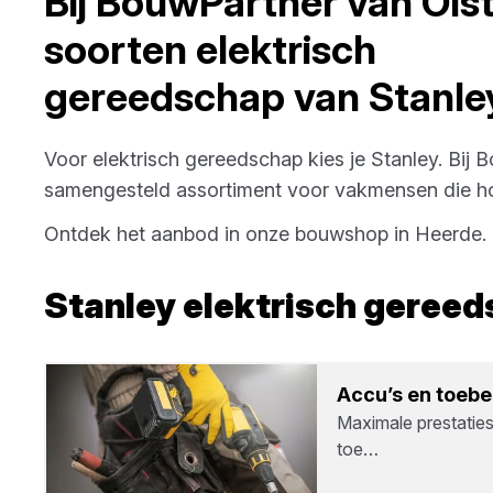
Bij
BouwPartner van Ols
soorten
elektrisch
gereedschap
van
Stanle
Voor
elektrisch gereedschap
kies je
Stanley
. Bij
B
samengesteld assortiment voor vakmensen die hog
Ontdek het aanbod in onze bouwshop in
Heerde
.
Stanley
elektrisch geree
Accu’s en toe­be
Maximale prestatie
toe…