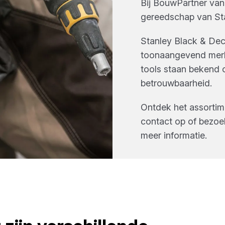
Bij
BouwPartner van
gereedschap
van
St
Stanley Black & Dec
toonaangevend merk 
tools staan bekend o
betrouwbaarheid.
Ontdek het assorti
contact op of bezoe
meer informatie.