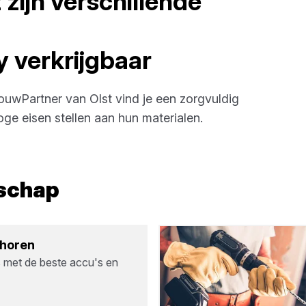
t
zijn verschillende
y
verkrijgbaar
ouwPartner van Olst
vind je een zorgvuldig
e eisen stellen aan hun materialen.
dschap
­ho­ren
s met de beste accu's en