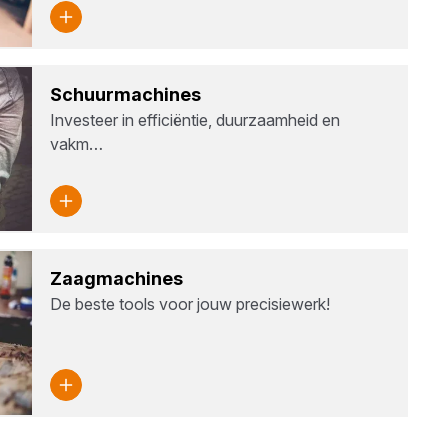
Schuur­ma­chi­nes
Investeer in efficiëntie, duurzaamheid en
vakm…
Zaag­ma­chi­nes
De beste tools voor jouw precisiewerk!