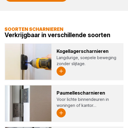
SOORTEN SCHARNIEREN
Verkrijgbaar in verschillende soorten
Kogel­la­gerschar­nie­ren
Langdurige, soepele beweging
zonder slijtage.
Pau­mel­le­schar­nie­ren
Voor lichte binnendeuren in
woningen of kantor…