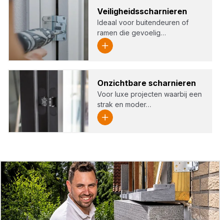
Vei­lig­heids­schar­nie­ren
Ideaal voor buitendeuren of
ramen die gevoelig…
Onzicht­ba­re schar­nie­ren
Voor luxe projecten waarbij een
strak en moder…