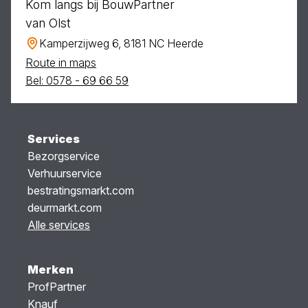
Kom langs bij BouwPartner
van Olst
Kamperzijweg 6, 8181 NC Heerde
Route in maps
Bel: 0578 - 69 66 59
Services
Bezorgservice
Verhuurservice
bestratingsmarkt.com
deurmarkt.com
Alle services
Merken
ProfPartner
Knauf