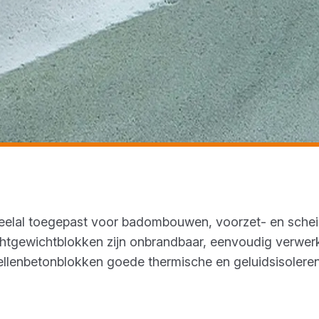
eelal toegepast voor badombouwen, voorzet- en schei
chtgewichtblokken zijn onbrandbaar, eenvoudig verwer
ellenbetonblokken goede thermische en geluidsisoleren