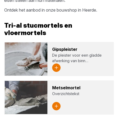
eisen stellen aan hun materialen.
Ontdek het aanbod in onze bouwshop in
Heerde
.
Tri-al
stucmortels en
vloermortels
Gips­pleis­ter
De pleister voor een gladde
afwerking van binn…
Met­sel­m­or­tel
Overzichtstekst