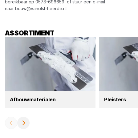
bereikbaar op
0578-696659
, of stuur een e-mail
naar
bouw@vanolst-heerde.nl
.
ASSORTIMENT
Afbouw­ma­te­ri­a­len
Pleis­ters