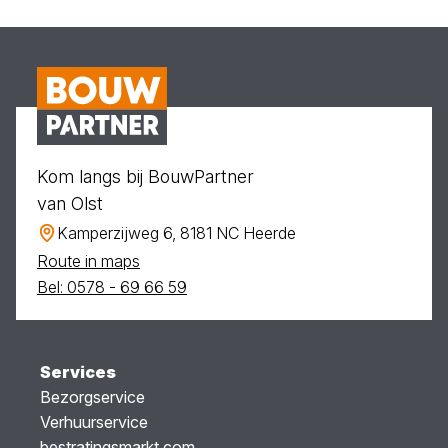
Kom langs bij BouwPartner
van Olst
Kamperzijweg 6, 8181 NC Heerde
Route in maps
Bel: 0578 - 69 66 59
Services
Bezorgservice
Verhuurservice
bestratingsmarkt.com