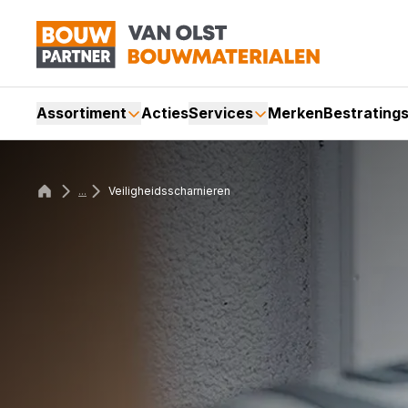
Assortiment
Acties
Services
Merken
Bestrating
...
Veiligheidsscharnieren