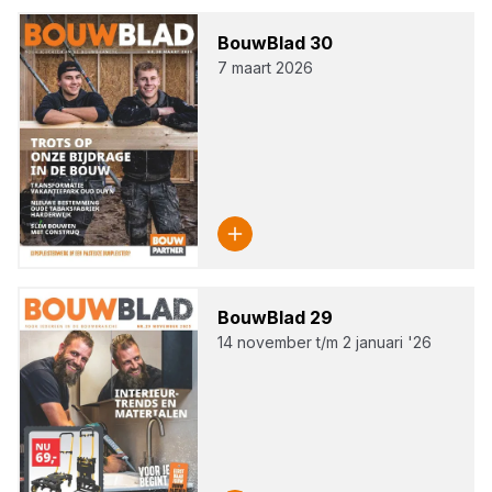
Bouw­Blad
30
7 maart 2026
Bouw­Blad
29
14 november t/m 2 januari '26