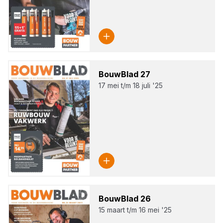
Bouw­Blad
27
17 mei t/m 18 juli '25
Bouw­Blad
26
15 maart t/m 16 mei '25