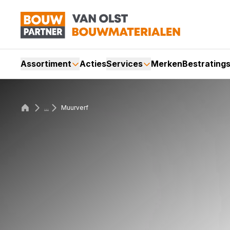
Assortiment
Acties
Services
Merken
Bestrating
...
Muurverf