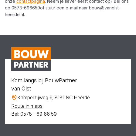
onze
contactpagina
. Neem je liever eerst contact op? Bel ons
op
0578-696659
of stuur een e-mail naar
bouw@vanolst-
heerde.nl
.
Kom langs bij BouwPartner
van Olst
Kamperzijweg 6, 8181 NC Heerde
Route in maps
Bel: 0578 - 69 66 59