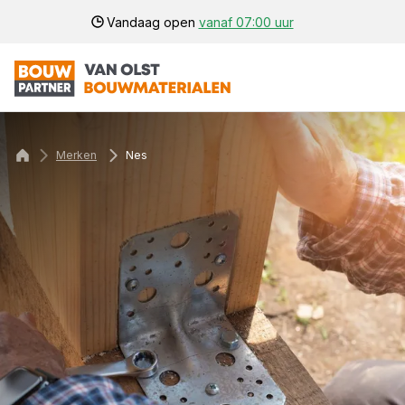
Vandaag open
vanaf 07:00 uur
Merken
Nes