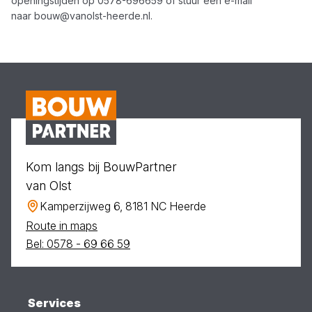
openingstijden op
0578-696659
of stuur een e-mail
naar
bouw@vanolst-heerde.nl
.
Kom langs bij BouwPartner
van Olst
Kamperzijweg 6, 8181 NC Heerde
Route in maps
Bel: 0578 - 69 66 59
Services