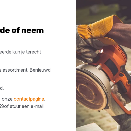
rde
of neem
eerde
kun je terecht
s assortiment. Benieuwd
d.
op onze
contactpagina
.
59
of stuur een e-mail