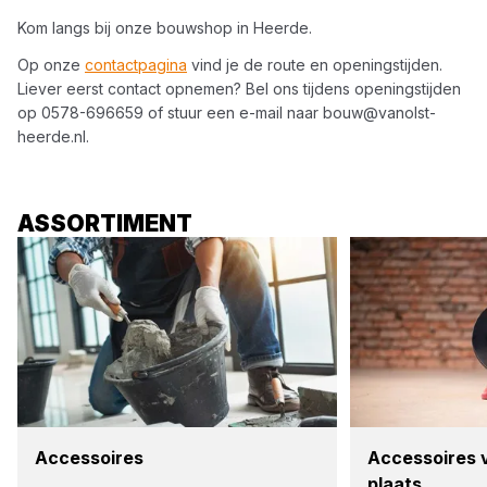
Kom langs bij onze bouwshop in
Heerde
.
Op onze
contactpagina
vind je de route en openingstijden.
Liever eerst contact opnemen? Bel ons tijdens openingstijden
op
0578-696659
of stuur een e-mail naar
bouw@vanolst-
heerde.nl
.
ASSORTIMENT
Acces­soi­res
Acces­soi­res
plaats