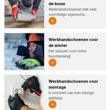
de bouw
Werkhandschoenen met veel
voordelige eigenscha…
Werk­hand­schoe­nen voor
de win­ter
Het seizoen voor extra
bescherming!
Werk­hand­schoe­nen voor
mon­ta­ge
Is voorzien van een stevige
griplaag.