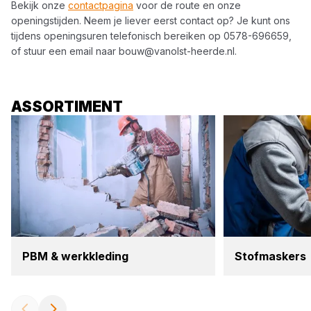
Bekijk onze
contactpagina
voor de route en onze
openingstijden. Neem je liever eerst contact op? Je kunt ons
tijdens openingsuren telefonisch bereiken op
0578-696659
,
of stuur een email naar
bouw@vanolst-heerde.nl
.
ASSORTIMENT
PBM
&
werk­kle­ding
Stof­mas­kers