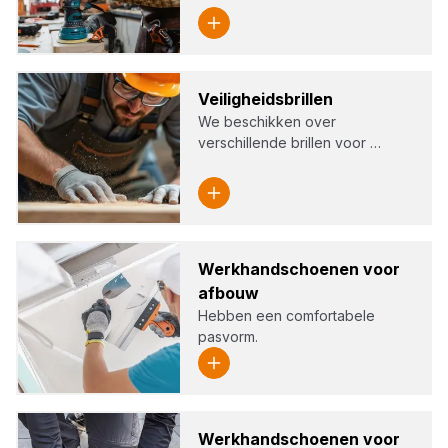
Vei­lig­heids­bril­len
We beschikken over
verschillende brillen voor …
Werk­hand­schoe­nen voor
afbouw
Hebben een comfortabele
pasvorm.
Werk­hand­schoe­nen voor