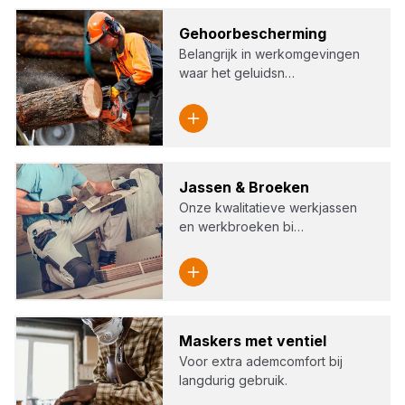
Gehoor­be­scher­ming
Belangrijk in werkomgevingen
waar het geluidsn…
Jas­sen
&
Broe­ken
Onze kwalitatieve werkjassen
en werkbroeken bi…
Mas­kers met ven­tiel
Voor extra ademcomfort bij
langdurig gebruik.