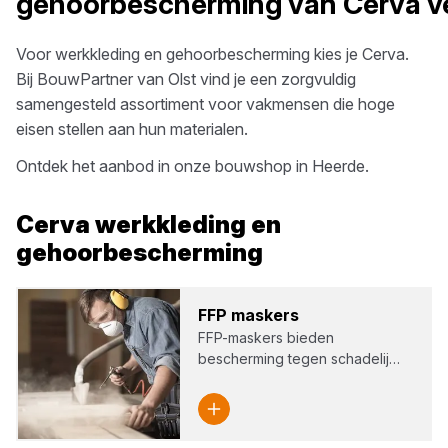
gehoorbescherming
van
Cerva
ve
Voor
werkkleding en gehoorbescherming
kies je
Cerva
.
Bij
BouwPartner van Olst
vind je een zorgvuldig
samengesteld assortiment voor vakmensen die hoge
eisen stellen aan hun materialen.
Ontdek het aanbod in onze bouwshop in
Heerde
.
Cerva
werkkleding en
gehoorbescherming
FFP
mas­kers
FFP-maskers bieden
bescherming tegen schadelij…