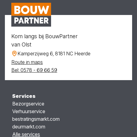
Kom langs bij BouwPartner
van Olst
Kamperzijweg 6, 8181 NC Heerde
Route in maps
Bel: 0578 - 69 66 59
Services
Bezorgservice
Verhuurservice
bestratingsmarkt.com
deurmarkt.com
Alle services