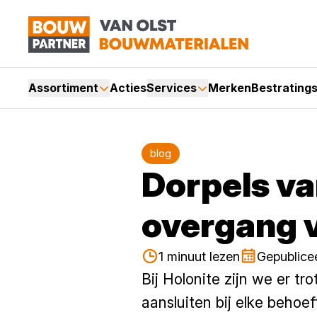
Assortiment
Acties
Services
Merken
Bestrating
blog
Dorpels va
overgang v
1 minuut lezen
Gepublice
Bij Holonite zijn we er t
aansluiten bij elke beho