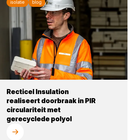
isolatie
blog
Recticel Insulation
realiseert doorbraak in PIR
circulariteit met
gerecyclede polyol