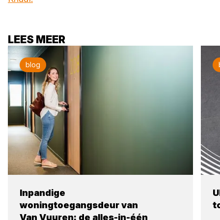
LEES MEER
blog
Inpandige
U
woningtoegangsdeur van
t
Van Vuuren: de alles-in-één