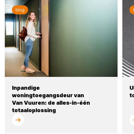
blog
Inpandige
U
woningtoegangsdeur van
t
Van Vuuren: de alles-in-één
totaaloplossing