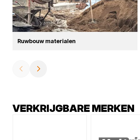
Ruw­bouw mate­ri­a­len
VERKRIJGBARE MERKEN