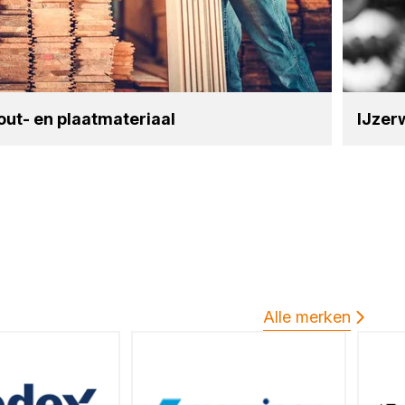
ut- en plaat­ma­te­ri­aal
IJzer­
Alle merken