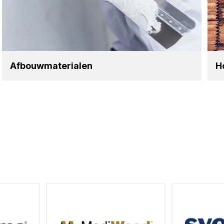
Afbouw­ma­te­ri­a­len
Ho